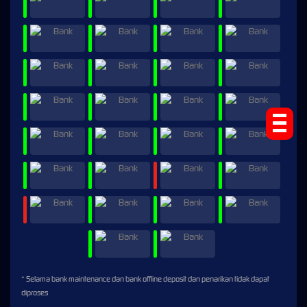
* Selama bank maintenance dan bank offline deposit dan penarikan tidak dapat
diproses