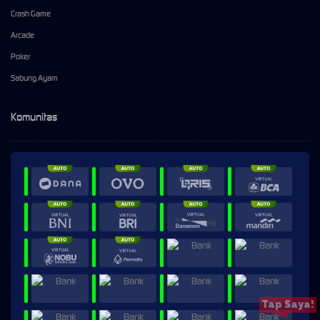
Crash Game
Arcade
Poker
Sabung Ayam
Komunitas
Tap Saya!