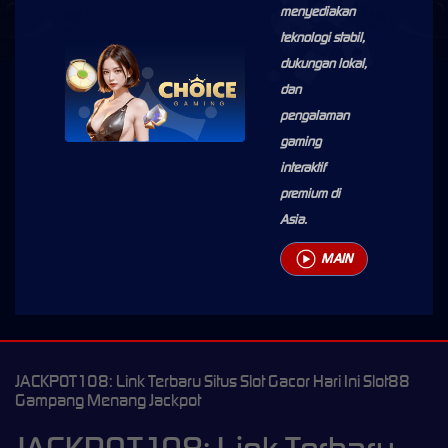
menyediakan
teknologi stabil,
dukungan lokal,
dan
pengalaman
gaming
interaktif
premium di
Asia.
MAIN
JACKPOT108: Link Terbaru Situs Slot Gacor Hari Ini Slot88
Gampang Menang Jackpot