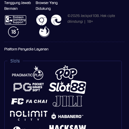
Tanggung Jawab
Browser Yang
Bermain
Didukung
©2026 Jackpot108. Hak cipta
dilindungi | 18+
Platform Penyedia Layanan
Slots