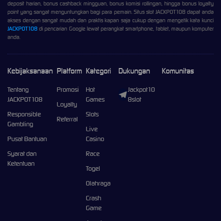
deposit harian, bonus cashback mingguan, bonus komisi rollingan, hingga bonus loyalty
point yang sangat menguntungkan bagi para pemain. Situs slot JACKPOT108 dapat anda
akses dengan sangat mudah dan praktis kapan saja cukup dengan mengetik kata kunci
JACKPOT108
di pencarian Google lewat perangkat smartphone, tablet, maupun komputer
anda.
Kebijaksanaan
Platform
Kategori
Dukungan
Komunitas
Tentang
Promosi
Hot
Jackpot10
JACKPOT108
Games
8slot
Loyalty
Responsible
Slots
Referral
Gambling
Live
Pusat Bantuan
Casino
Syarat dan
Race
Ketentuan
Togel
Olahraga
Crash
Game