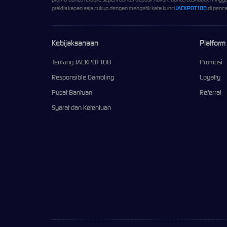
praktis kapan saja cukup dengan mengetik kata kunci
JACKPOT108
di penca
Kebijaksanaan
Platform
Tentang JACKPOT108
Promosi
Responsible Gambling
Loyalty
Pusat Bantuan
Referral
Syarat dan Ketentuan