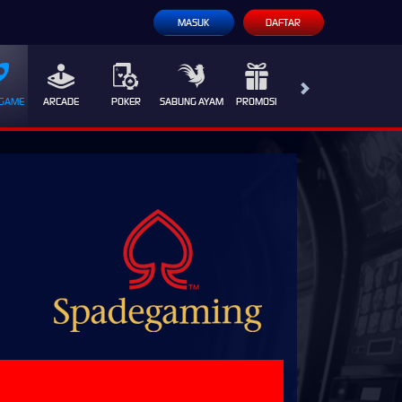
MASUK
DAFTAR
 GAME
ARCADE
POKER
SABUNG AYAM
PROMOSI