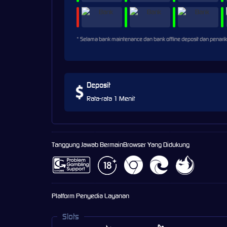
* Selama bank maintenance dan bank offline deposit dan penarik
Deposit
Rata-rata 1 Menit
Tanggung Jawab Bermain
Browser Yang Didukung
Platform Penyedia Layanan
Slots