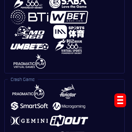
Crash Game