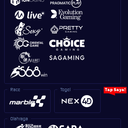
Race
Togel
Tap Saya!
Olahraga