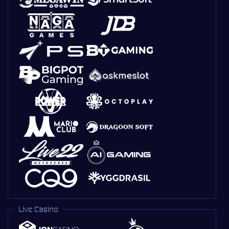
Live Casino