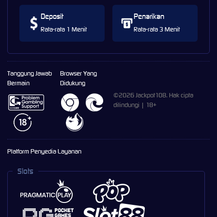
Deposit
Penarikan
Rata-rata 1 Menit
Rata-rata 3 Menit
Tanggung Jawab
Browser Yang
Bermain
Didukung
©2026 Jackpot108. Hak cipta
dilindungi | 18+
Platform Penyedia Layanan
Slots