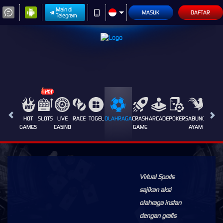
Main di
MASUK
DAFTAR
Telegram
HOT
SLOTS
LIVE
RACE
TOGEL
OLAHRAGA
CRASH
ARCADE
POKER
SABUNG
PROMO
GAMES
CASINO
GAME
AYAM
Virtual Sports
sajikan aksi
olahraga instan
dengan grafis