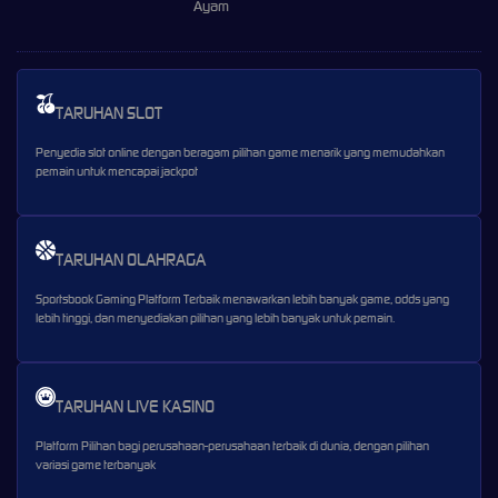
Ayam
TARUHAN SLOT
Penyedia slot online dengan beragam pilihan game menarik yang memudahkan
pemain untuk mencapai jackpot
TARUHAN OLAHRAGA
Sportsbook Gaming Platform Terbaik menawarkan lebih banyak game, odds yang
lebih tinggi, dan menyediakan pilihan yang lebih banyak untuk pemain.
TARUHAN LIVE KASINO
Platform Pilihan bagi perusahaan-perusahaan terbaik di dunia, dengan pilihan
variasi game terbanyak