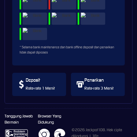
* Selama bank maintenance dan bank offline deposit dan penarikan
tidak dapat diproses
Deposit
Penarikan
Rata-rata 1 Menit
Rata-rata 3 Menit
Tanggung Jawab
Browser Yang
Bermain
Didukung
©2026 Jackpot108. Hak cipta
dilindungi | 18+