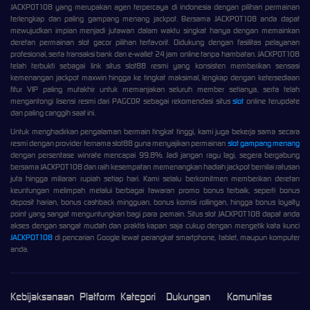
JACKPOT108 yang merupakan agen terpercaya di indonesia dengan pilihan permainan
terlengkap dan paling gampang menang jackpot. Bersama JACKPOT108 anda dapat
mewujudkan impian menjadi jutawan dalam waktu singkat hanya dengan memainkan
deretan permainan slot gacor pilihan terfavorit. Didukung dengan fasilitas pelayanan
profesional, serta transaksi bank dan e-wallet 24 jam online tanpa hambatan. JACKPOT108
telah terbukti sebagai link situs slot88 resmi yang konsisten memberikan sensasi
kemenangan jackpot maxwin hingga ke tingkat maksimal, lengkap dengan ketersediaan
fitur VIP paling mutakhir untuk memanjakan seluruh member setianya, serta telah
mengantongi lisensi resmi dari PAGCOR sebagai rekomendasi situs
slot
online terupdate
dan paling canggih saat ini.
Untuk menghadirkan pengalaman bermain tingkat tinggi, kami juga bekerja sama secara
resmi dengan provider ternama slot88 guna menyajikan permainan
slot gampang menang
dengan persentase winrate mencapai 99.8%. Jadi jangan ragu lagi, segera bergabung
bersama JACKPOT108 dan raih kesempatan memenangkan hadiah jackpot bernilai ratusan
juta hingga miliaran rupiah setiap hari. Kami selalu berkomitmen memberikan deretan
keuntungan melimpah melalui berbagai tawaran promo bonus terbaik, seperti bonus
deposit harian, bonus cashback mingguan, bonus komisi rollingan, hingga bonus loyalty
point yang sangat menguntungkan bagi para pemain. Situs slot JACKPOT108 dapat anda
akses dengan sangat mudah dan praktis kapan saja cukup dengan mengetik kata kunci
JACKPOT108
di pencarian Google lewat perangkat smartphone, tablet, maupun komputer
anda.
Kebijaksanaan
Platform
Kategori
Dukungan
Komunitas