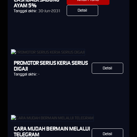
AYAM 5%
Detail
Tanggal akhir:
30-Jun-2031
PROMOTOR SERIUS KERJA SERIUS
DIGAJI
Detail
Tanggal akhir:
-
CARA MUDAH BERMAIN MELALUI
TELEGRAM
Detail