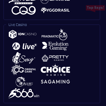
Tap Saya!
Live Casino