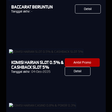
BACCARAT BERUNTUN
Detail
Tanggal akhir:
-
KOMISI HARIAN SLOT 0.5% &
Ambil Promo
CASHBACK SLOT 5%
Detail
Tanggal akhir:
04-Des-2035