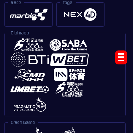
Race
Togel
Olahraga
Crash Game